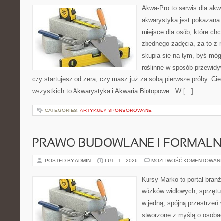
Akwa-Pro to serwis dla akw
akwarystyka jest pokazana 
miejsce dla osób, które ch
zbędnego zadęcia, za to z 
skupia się na tym, byś móg
roślinne w sposób przewidyw
czy startujesz od zera, czy masz już za sobą pierwsze próby. Cie
wszystkich to Akwarystyka i Akwaria Biotopowe . W […]
CATEGORIES:
ARTYKUŁY SPONSOROWANE
PRAWO BUDOWLANE I FORMALN
POSTED BY ADMIN
LUT - 1 - 2026
MOŻLIWOŚĆ KOMENTOWAN
Kursy Marko to portal branż
wózków widłowych, sprzętu
w jedną, spójną przestrzeń
stworzone z myślą o osobac