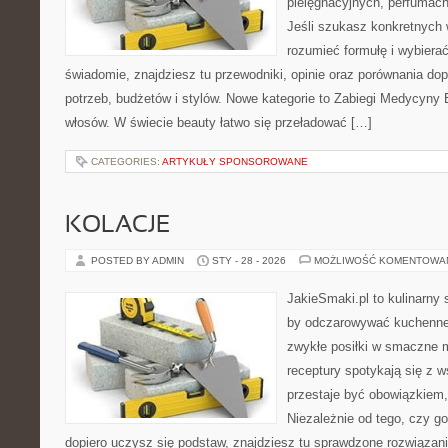
pielęgnacyjnych, perfumach
Jeśli szukasz konkretnych
rozumieć formułę i wybierać
świadomie, znajdziesz tu przewodniki, opinie oraz porównania d
potrzeb, budżetów i stylów. Nowe kategorie to Zabiegi Medycyny E
włosów. W świecie beauty łatwo się przeładować […]
CATEGORIES:
ARTYKUŁY SPONSOROWANE
KOLACJE
POSTED BY ADMIN
STY - 28 - 2026
MOŻLIWOŚĆ KOMENTOWA
JakieSmaki.pl to kulinarny s
by odczarowywać kuchenne
zwykłe posiłki w smaczne 
receptury spotykają się z 
przestaje być obowiązkiem, 
Niezależnie od tego, czy go
dopiero uczysz się podstaw, znajdziesz tu sprawdzone rozwiązan