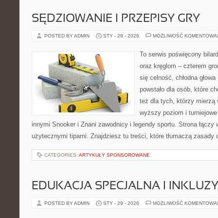
SĘDZIOWANIE I PRZEPISY GRY
POSTED BY ADMIN
STY - 29 - 2026
MOŻLIWOŚĆ KOMENTOWA
To serwis poświęcony bilar
oraz kręglom – czterem grom
się celność, chłodna głowa 
powstało dla osób, które ch
też dla tych, którzy mierzą 
wyższy poziom i turniejow
innymi Snooker i Znani zawodnicy i legendy sportu. Strona łącz
użytecznymi tipami. Znajdziesz tu treści, które tłumaczą zasady 
CATEGORIES:
ARTYKUŁY SPONSOROWANE
EDUKACJA SPECJALNA I INKLUZ
POSTED BY ADMIN
STY - 29 - 2026
MOŻLIWOŚĆ KOMENTOWA