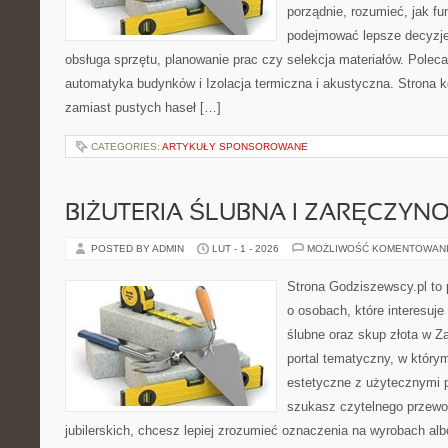
porządnie, rozumieć, jak fun
podejmować lepsze decyzje
obsługa sprzętu, planowanie prac czy selekcja materiałów. Polec
automatyka budynków i Izolacja termiczna i akustyczna. Strona k
zamiast pustych haseł […]
CATEGORIES:
ARTYKUŁY SPONSOROWANE
BIŻUTERIA ŚLUBNA I ZARĘCZYN
POSTED BY ADMIN
LUT - 1 - 2026
MOŻLIWOŚĆ KOMENTOWAN
Strona Godziszewscy.pl to 
o osobach, które interesuje
ślubne oraz skup złota w Z
portal tematyczny, w który
estetyczne z użytecznymi 
szukasz czytelnego przewo
jubilerskich, chcesz lepiej zrozumieć oznaczenia na wyrobach albo