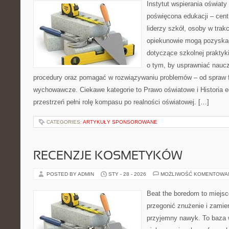
Instytut wspierania oświaty
poświęcona edukacji – cen
liderzy szkół, osoby w trak
opiekunowie mogą pozyskać
dotyczące szkolnej praktyki
o tym, by usprawniać naucz
procedury oraz pomagać w rozwiązywaniu problemów – od spraw 
wychowawcze. Ciekawe kategorie to Prawo oświatowe i Historia e
przestrzeń pełni rolę kompasu po realności oświatowej. […]
CATEGORIES:
ARTYKUŁY SPONSOROWANE
RECENZJE KOSMETYKÓW
POSTED BY ADMIN
STY - 28 - 2026
MOŻLIWOŚĆ KOMENTOWA
Beat the boredom to miejsc
przegonić znużenie i zamie
przyjemny nawyk. To baza 