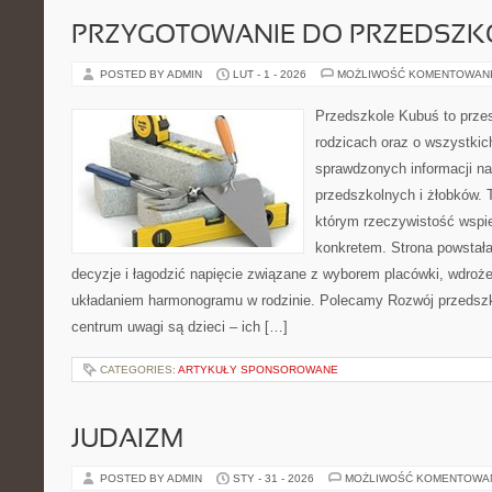
PRZYGOTOWANIE DO PRZEDSZKO
POSTED BY ADMIN
LUT - 1 - 2026
MOŻLIWOŚĆ KOMENTOWAN
Przedszkole Kubuś to prze
rodzicach oraz o wszystkich
sprawdzonych informacji n
przedszkolnych i żłobków. 
którym rzeczywistość wspie
konkretem. Strona powstała
decyzje i łagodzić napięcie związane z wyborem placówki, wdroż
układaniem harmonogramu w rodzinie. Polecamy Rozwój przedsz
centrum uwagi są dzieci – ich […]
CATEGORIES:
ARTYKUŁY SPONSOROWANE
JUDAIZM
POSTED BY ADMIN
STY - 31 - 2026
MOŻLIWOŚĆ KOMENTOWA