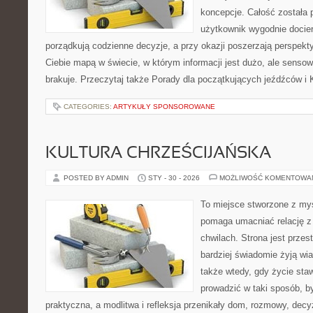
koncepcje. Całość została 
użytkownik wygodnie dociera
porządkują codzienne decyzje, a przy okazji poszerzają perspekty
Ciebie mapą w świecie, w którym informacji jest dużo, ale sens
brakuje. Przeczytaj także Porady dla początkujących jeźdźców i 
CATEGORIES:
ARTYKUŁY SPONSOROWANE
KULTURA CHRZEŚCIJAŃSKA
POSTED BY ADMIN
STY - 30 - 2026
MOŻLIWOŚĆ KOMENTOWA
To miejsce stworzone z myś
pomaga umacniać relację z
chwilach. Strona jest przes
bardziej świadomie żyją wiar
także wtedy, gdy życie staw
prowadzić w taki sposób, b
praktyczna, a modlitwa i refleksja przenikały dom, rozmowy, decyz