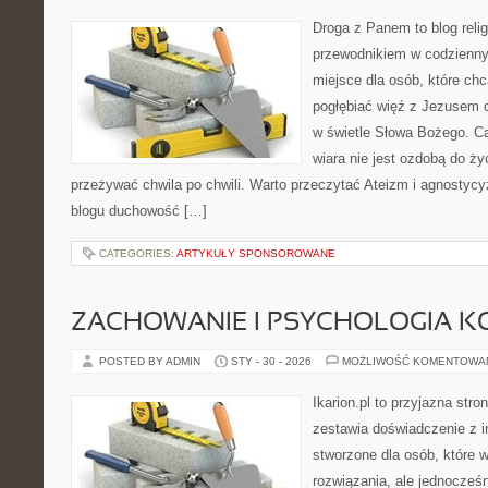
Droga z Panem to blog relig
przewodnikiem w codziennym
miejsce dla osób, które chc
pogłębiać więź z Jezusem 
w świetle Słowa Bożego. Ca
wiara nie jest ozdobą do ży
przeżywać chwila po chwili. Warto przeczytać Ateizm i agnostycy
blogu duchowość […]
CATEGORIES:
ARTYKUŁY SPONSOROWANE
ZACHOWANIE I PSYCHOLOGIA K
POSTED BY ADMIN
STY - 30 - 2026
MOŻLIWOŚĆ KOMENTOWA
Ikarion.pl to przyjazna stro
zestawia doświadczenie z i
stworzone dla osób, które w
rozwiązania, ale jednocześ