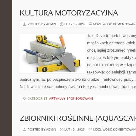
KULTURA MOTORYZACYJNA
POSTED BY ADMIN
LUT - 3 - 2026
MOŻLIWOŚĆ KOMENTOWAN
Taxi Drive to portal tworzo
miłośnikach czterech kółek
chcą lepiej zrozumieć ryne
miejsce, w którym praktyka
do aut i konkretną wiedzą 
taksówka: od selekcji samo
podróżnym, aż po bezpieczeństwo na drodze i rentowność pracy.
Najdziwniejsze samochody świata i Floty samochodowe i transport
CATEGORIES:
ARTYKUŁY SPONSOROWANE
ZBIORNIKI ROŚLINNE (AQUASCAP
POSTED BY ADMIN
LUT - 2 - 2026
MOŻLIWOŚĆ KOMENTOWAN