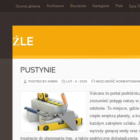
Archiwum
Buczenie
Kategorie
Pisk
Strona główna
Spis T
ŹLE
PUSTYNIE
POSTED BY ADMIN
LUT - 4 - 2026
MOŻLIWOŚĆ KOMENTOWAN
Vulcans to portal podróżnic
zrozumieć potęgę natury w j
odsłonie. To miejsce, gdzie
cieple wnętrza planety, a kr
każdym zakrętem szlaku. Je
wyrzuty gorącej wody oraz 
inspiracje do planowania tras, a także praktyczne doświadczenia