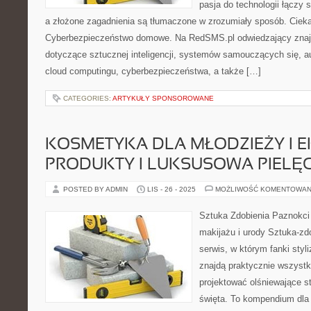
pasja do technologii łączy 
a złożone zagadnienia są tłumaczone w zrozumiały sposób. Cieka
Cyberbezpieczeństwo domowe. Na RedSMS.pl odwiedzający znajd
dotyczące sztucznej inteligencji, systemów samouczących się, au
cloud computingu, cyberbezpieczeństwa, a także […]
CATEGORIES:
ARTYKUŁY SPONSOROWANE
KOSMETYKA DLA MŁODZIEŻY I 
PRODUKTY I LUKSUSOWA PIELĘ
POSTED BY ADMIN
LIS - 26 - 2025
MOŻLIWOŚĆ KOMENTOWAN
Sztuka Zdobienia Paznokci –
makijażu i urody Sztuka-zdo
serwis, w którym fanki styl
znajdą praktycznie wszystk
projektować olśniewające st
święta. To kompendium dla 