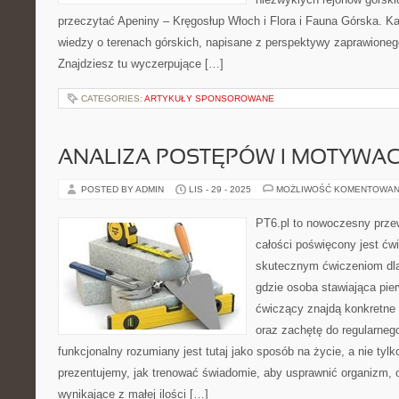
przeczytać Apeniny – Kręgosłup Włoch i Flora i Fauna Górska. K
wiedzy o terenach górskich, napisane z perspektywy zaprawione
Znajdziesz tu wyczerpujące […]
CATEGORIES:
ARTYKUŁY SPONSOROWANE
ANALIZA POSTĘPÓW I MOTYWA
POSTED BY ADMIN
LIS - 29 - 2025
MOŻLIWOŚĆ KOMENTOWAN
PT6.pl to nowoczesny przew
całości poświęcony jest ćw
skutecznym ćwiczeniom dla
gdzie osoba stawiająca pie
ćwiczący znajdą konkretne 
oraz zachętę do regularnego
funkcjonalny rozumiany jest tutaj jako sposób na życie, a nie tyl
prezentujemy, jak trenować świadomie, aby usprawnić organizm, 
wynikające z małej ilości […]