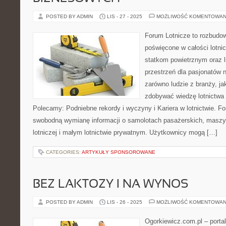
POSTED BY ADMIN
LIS - 27 - 2025
MOŻLIWOŚĆ KOMENTOWAN
Forum Lotnicze to rozbudo
poświęcone w całości lotni
statkom powietrznym oraz l
przestrzeń dla pasjonatów n
zarówno ludzie z branży, ja
zdobywać wiedzę lotnictwa 
Polecamy: Podniebne rekordy i wyczyny i Kariera w lotnictwie. F
swobodną wymianę informacji o samolotach pasażerskich, maszy
lotniczej i małym lotnictwie prywatnym. Użytkownicy mogą […]
CATEGORIES:
ARTYKUŁY SPONSOROWANE
BEZ LAKTOZY I NA WYNOS
POSTED BY ADMIN
LIS - 26 - 2025
MOŻLIWOŚĆ KOMENTOWAN
Ogorkiewicz.com.pl – porta