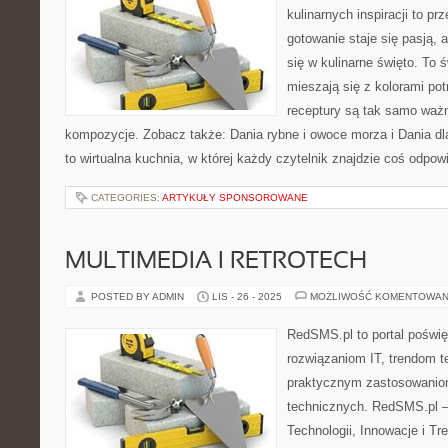
kulinarnych inspiracji to pr
gotowanie staje się pasją, 
się w kulinarne święto. To 
mieszają się z kolorami po
receptury są tak samo waż
kompozycje. Zobacz także: Dania rybne i owoce morza i Dania dla
to wirtualna kuchnia, w której każdy czytelnik znajdzie coś odpo
CATEGORIES:
ARTYKUŁY SPONSOROWANE
MULTIMEDIA I RETROTECH
POSTED BY ADMIN
LIS - 26 - 2025
MOŻLIWOŚĆ KOMENTOWAN
RedSMS.pl to portal poświ
rozwiązaniom IT, trendom 
praktycznym zastosowanio
technicznych. RedSMS.pl 
Technologii, Innowacje i Tr