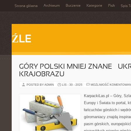
Archiwum
Buczenie
Kategorie
Pisk
Strona główna
Spis T
ŹLE
GÓRY POLSKI MNIEJ ZNANE – UK
KRAJOBRAZU
POSTED BY ADMIN
LIS - 30 - 2025
MOŻLIWOŚĆ KOMENTOWAN
KarpackiLas.pl – Góry, Szl
Europy i Świata to portal, k
łańcuchów górskich i wędró
góromaniacy znajdą inspira
pasm górskich, europejskic
niezwykłych rejonów górski