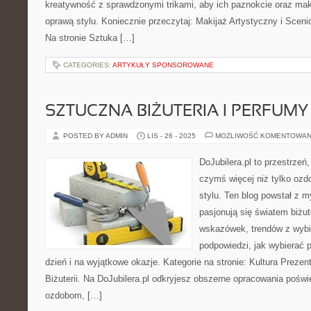
kreatywność z sprawdzonymi trikami, aby ich paznokcie oraz mak
oprawą stylu. Koniecznie przeczytaj: Makijaż Artystyczny i Sce
Na stronie Sztuka […]
CATEGORIES:
ARTYKUŁY SPONSOROWANE
SZTUCZNA BIŻUTERIA I PERFUMY
POSTED BY ADMIN
LIS - 26 - 2025
MOŻLIWOŚĆ KOMENTOWAN
DoJubilera.pl to przestrzeń
czymś więcej niż tylko ozd
stylu. Ten blog powstał z m
pasjonują się światem biżut
wskazówek, trendów z wybi
podpowiedzi, jak wybierać 
dzień i na wyjątkowe okazje. Kategorie na stronie: Kultura Preze
Biżuterii. Na DoJubilera.pl odkryjesz obszerne opracowania po
ozdobom, […]