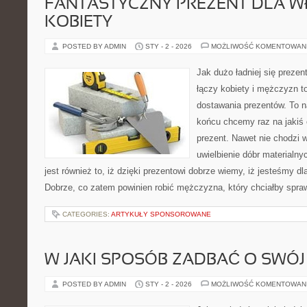
FANTASTYCZNY PREZENT DLA W
KOBIETY
POSTED BY ADMIN
STY - 2 - 2026
MOŻLIWOŚĆ KOMENTOWAN
Jak dużo ładniej się prezen
łączy kobiety i mężczyzn t
dostawania prezentów. To n
końcu chcemy raz na jakiś
prezent. Nawet nie chodzi
uwielbienie dóbr materialn
jest również to, iż dzięki prezentowi dobrze wiemy, iż jesteśmy 
Dobrze, co zatem powinien robić mężczyzna, który chciałby spraw
CATEGORIES:
ARTYKUŁY SPONSOROWANE
W JAKI SPOSÓB ZADBAĆ O SWÓJ
POSTED BY ADMIN
STY - 2 - 2026
MOŻLIWOŚĆ KOMENTOWAN