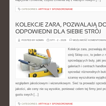
CATEGORIES:
ARTYKUŁY SPONSOROWANE
KOLEKCJE ZARA, POZWALAJĄ D
ODPOWIEDNI DLA SIEBIE STRÓJ
POSTED BY ADMIN
STY - 2 - 2026
MOŻLIWOŚĆ KOMENTOWAN
Kolekcje zara, pozwalają do
strój Sklep ccc, to jeden z
sprzedających buty, jaki je
galeriach i centrach handlo
sprzedaż różnorodnych but
szansę wyszukania wyjątko
względem jakościowym i wizerunkowym. Sieć ta prowadzi sprzeda
jakości, ale ceny nie są wysokie, ponieważ celem tej firmy jest p
gustu swych […]
CATEGORIES:
ARTYKUŁY SPONSOROWANE