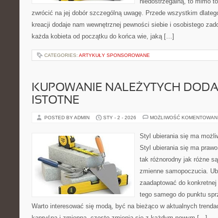
niedostrzegalną, to mimo t
zwrócić na jej dobór szczególną uwagę. Przede wszystkim dlatego
kreacji dodaje nam wewnętrznej pewności siebie i osobistego zad
każda kobieta od początku do końca wie, jaką […]
CATEGORIES:
ARTYKUŁY SPONSOROWANE
KUPOWANIE NALEŻYTYCH DOD
ISTOTNE
POSTED BY ADMIN
STY - 2 - 2026
MOŻLIWOŚĆ KOMENTOWAN
Styl ubierania się ma możl
Styl ubierania się ma prawo
tak różnorodny jak różne są
zmienne samopoczucia. Ubi
zaadaptować do konkretnej 
tego samego do punktu sprz
Warto interesować się modą, być na bieżąco w aktualnych trendac
kapryśna i zmienna, często zmienia się z każdym nowym […]