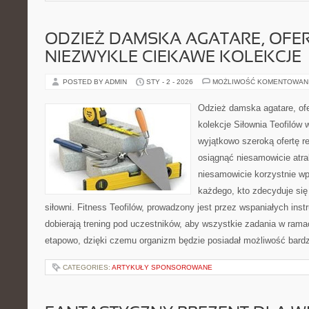
ODZIEŻ DAMSKA AGATARE, OFE
NIEZWYKLE CIEKAWE KOLEKCJE
POSTED BY ADMIN
STY - 2 - 2026
MOŻLIWOŚĆ KOMENTOWAN
Odzież damska agatare, ofe
kolekcje Siłownia Teofilów 
wyjątkowo szeroką ofertę re
osiągnąć niesamowicie atra
niesamowicie korzystnie wp
każdego, kto zdecyduje się 
siłowni. Fitness Teofilów, prowadzony jest przez wspaniałych inst
dobierają trening pod uczestników, aby wszystkie zadania w ram
etapowo, dzięki czemu organizm będzie posiadał możliwość bard
CATEGORIES:
ARTYKUŁY SPONSOROWANE