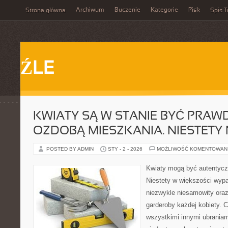
Archiwum
Buczenie
Kategorie
Pisk
Strona główna
Spis T
ŹLE
KWIATY SĄ W STANIE BYĆ PRAW
OZDOBĄ MIESZKANIA. NIESTETY 
POSTED BY ADMIN
STY - 2 - 2026
MOŻLIWOŚĆ KOMENTOWAN
Kwiaty mogą być autentycz
Niestety w większości wyp
niezwykle niesamowity ora
garderoby każdej kobiety. 
wszystkimi innymi ubraniam