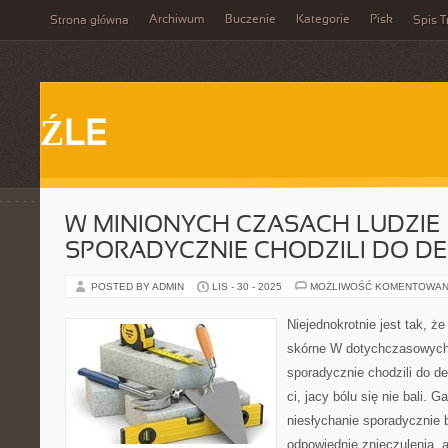
Archiwum
Buczenie
Kategorie
Pisk
Strona główna
Spis T
ŹLE
W MINIONYCH CZASACH LUDZIE
SPORADYCZNIE CHODZILI DO D
POSTED BY ADMIN
LIS - 30 - 2025
MOŻLIWOŚĆ KOMENTOWAN
Niejednokrotnie jest tak, 
skórne W dotychczasowych
sporadycznie chodzili do den
ci, jacy bólu się nie bali. 
niesłychanie sporadycznie
odpowiednie znieczulenia, a 