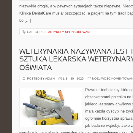
niezwykle drogie, a w pewnych sytuacjach także niepewne. Niegdy
Klinika DentalCare musiał oszczędzać, a pacjent na tym tracił bądź
bo […]
CATEGORIES:
ARTYKUŁY SPONSOROWANE
WETERYNARIA NAZYWANA JEST T
SZTUKA LEKARSKA WETERYNARYJ
OŚWIATA
POSTED BY ADMIN
LIS - 30 - 2025
MOŻLIWOŚĆ KOMENTOWAN
Przyrost techniczny któreg
obserwatorami przenika na
jakiego jesteśmy chwilowo 
mała każdą dyscyplinę życia
ogromnie korzystna sprawa, 
jak badanie wątroby. Jako ż
wynalazek, jakikolwiek oryginalny, skutecznie wypełniony szkic, 