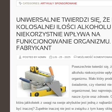
CATEGORIES:
ARTYKUŁY SPONSOROWANE
UNIWERSALNIE TWIERDZI SIĘ, ŻE 
KOLOSALNEJ ILOŚCI ALKOHOLU
NIEKORZYSTNIE WPŁYWA NA
FUNKCJONOWANIE ORGANIZMU.
FABRYKANT
POSTED BY ADMIN
LIS - 25 - 2025
MOŻLIWOŚĆ KOMENTOWAN
Powszechnie twierdzi się, że
alkoholu niekorzystnie wpł
organizmu. Mało który prod
świadomie, czy również ni
organizmowi, bez najmniej
nasze życie oraz zdrowie.
która jakkolwiek z uwagi na swoje atrybutów jest jedną z najbard
być inaczej? Zupełnie inaczej nie jest w związku z tym kawy skle