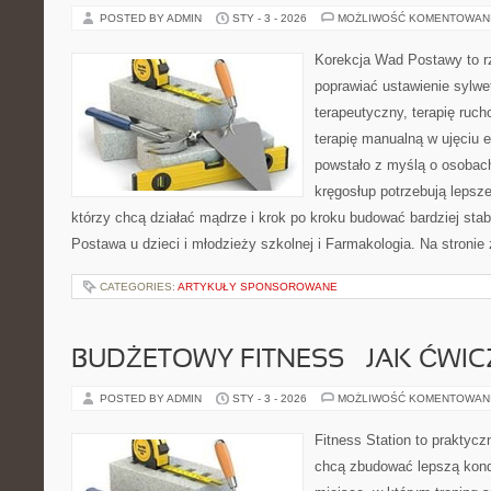
POSTED BY ADMIN
STY - 3 - 2026
MOŻLIWOŚĆ KOMENTOWAN
Korekcja Wad Postawy to rze
poprawiać ustawienie sylwet
terapeutyczny, terapię ruch
terapię manualną w ujęciu 
powstało z myślą o osobach,
kręgosłup potrzebują lepszej
którzy chcą działać mądrze i krok po kroku budować bardziej sta
Postawa u dzieci i młodzieży szkolnej i Farmakologia. Na stronie
CATEGORIES:
ARTYKUŁY SPONSOROWANE
BUDŻETOWY FITNESS – JAK ĆWIC
POSTED BY ADMIN
STY - 3 - 2026
MOŻLIWOŚĆ KOMENTOWAN
Fitness Station to praktycz
chcą zbudować lepszą kond