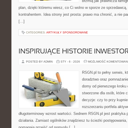
brzmią jak prawnicza łamig
plan, dzięki któremu wiesz, co Ci wolno w sporze ze sprzedawcą,
kontrahentem. Idea strony jest prosta: prawo ma chronić, a nie pa
[…]
CATEGORIES:
ARTYKUŁY SPONSOROWANE
INSPIRUJĄCE HISTORIE INWEST
POSTED BY ADMIN
STY - 6 - 2026
MOŻLIWOŚĆ KOMENTOWAN
RSGN.pl to pełny serwis, k
doradztwo oraz pomnażanie
domy od pierwszego kroku do
stworzone dla osób, które
decyzje: czy to przy kupni
rozszerzaniu portfela aktyw
długoterminowy wzrost wartości. Sednem RSGN.pl jest praktyka
działania. Zamiast ogólników znajdziesz tu ścieżki postępowania, 
pomagają przejść od pomysłu […]