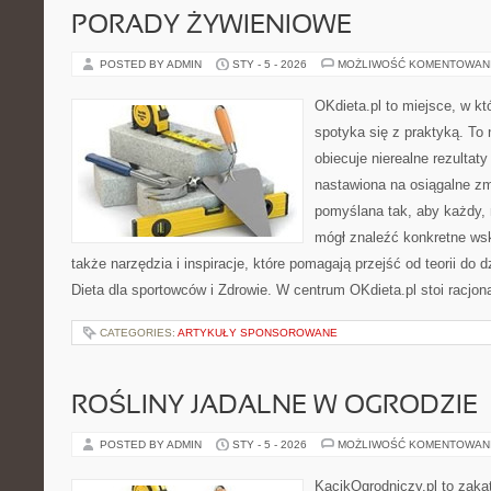
PORADY ŻYWIENIOWE
POSTED BY ADMIN
STY - 5 - 2026
MOŻLIWOŚĆ KOMENTOWAN
OKdieta.pl to miejsce, w k
spotyka się z praktyką. To n
obiecuje nierealne rezultaty
nastawiona na osiągalne zm
pomyślana tak, aby każdy, n
mógł znaleźć konkretne wsk
także narzędzia i inspiracje, które pomagają przejść od teorii do 
Dieta dla sportowców i Zdrowie. W centrum OKdieta.pl stoi racjon
CATEGORIES:
ARTYKUŁY SPONSOROWANE
ROŚLINY JADALNE W OGRODZIE
POSTED BY ADMIN
STY - 5 - 2026
MOŻLIWOŚĆ KOMENTOWAN
KącikOgrodniczy.pl to zaką