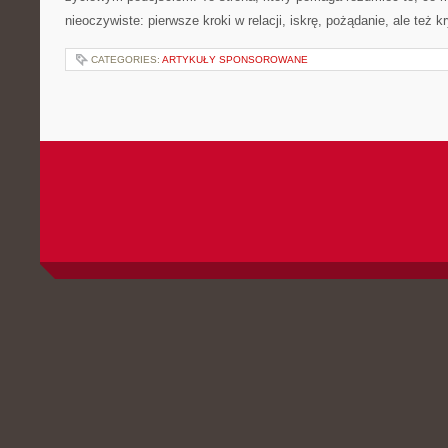
nieoczywiste: pierwsze kroki w relacji, iskrę, pożądanie, ale też 
CATEGORIES:
ARTYKUŁY SPONSOROWANE