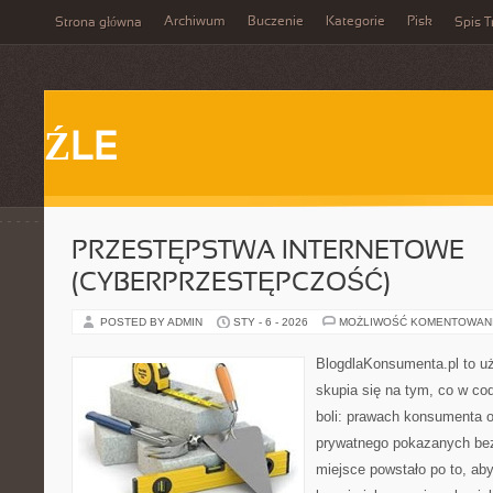
Archiwum
Buczenie
Kategorie
Pisk
Strona główna
Spis T
ŹLE
PRZESTĘPSTWA INTERNETOWE
(CYBERPRZESTĘPCZOŚĆ)
POSTED BY ADMIN
STY - 6 - 2026
MOŻLIWOŚĆ KOMENTOWAN
BlogdlaKonsumenta.pl to uż
skupia się na tym, co w co
boli: prawach konsumenta o
prywatnego pokazanych bez
miejsce powstało po to, aby