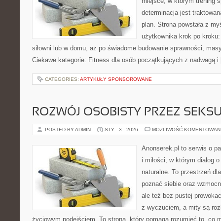
miejsce, w którym trening s
determinacja jest traktowa
plan. Strona powstała z my
użytkownika krok po kroku:
siłowni lub w domu, aż po świadome budowanie sprawności, masy 
Ciekawe kategorie: Fitness dla osób początkujących z nadwagą i
CATEGORIES:
ARTYKUŁY SPONSOROWANE
ROZWÓJ OSOBISTY PRZEZ SEKS
POSTED BY ADMIN
STY - 3 - 2026
MOŻLIWOŚĆ KOMENTOWAN
Anonserek.pl to serwis o p
i miłości, w którym dialog 
naturalne. To przestrzeń dla
poznać siebie oraz wzmocni
ale też bez pustej prowokac
z wyczuciem, a mity są ro
życiowym podejściem. To strona, który pomaga rozumieć to, co 