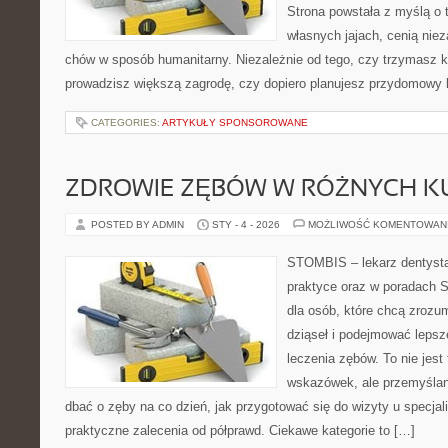
Strona powstała z myślą o 
własnych jajach, cenią nie
chów w sposób humanitarny. Niezależnie od tego, czy trzymasz k
prowadzisz większą zagrodę, czy dopiero planujesz przydomowy k
CATEGORIES:
ARTYKUŁY SPONSOROWANE
ZDROWIE ZĘBÓW W RÓŻNYCH K
POSTED BY ADMIN
STY - 4 - 2026
MOŻLIWOŚĆ KOMENTOWAN
STOMBIS – lekarz dentysta
praktyce oraz w poradach S
dla osób, które chcą zrozu
dziąseł i podejmować lepsz
leczenia zębów. To nie jest 
wskazówek, ale przemyślan
dbać o zęby na co dzień, jak przygotować się do wizyty u specjalis
praktyczne zalecenia od półprawd. Ciekawe kategorie to […]