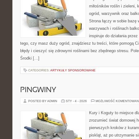
miłośników roślin i zieleni,
ogród, warzywnik oraz bal
Strona łączy w sobie bazę 
warzywach i roślinach balk
inspiruje do działania przez
tego, czy masz duży ogród, znajdziesz tu treści, które pomogą C
błędy i cieszyć się zdrowymi roślinami bez zbędnego stresu. Po
Środki […]
CATEGORIES:
ARTYKUŁY SPONSOROWANE
PINGWINY
POSTED BY ADMIN
STY - 4 - 2026
MOŻLIWOŚĆ KOMENTOWAN
Kury i Koguty to miejsce dl
zrozumieć świat domowej ho
pierwszych kroków z kuram
piskląt, aż po utrzymanie s