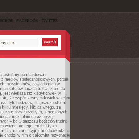
SCRIBE
FACEBOOK
TWITTER
a jesteśmy bombardowani
 z mediów społecznościowych, portali
ych, newsletterów, powiadomień w
omunikatorów. Liczba treści, które do
ą, jest większa niż kiedykolwiek w
wi się, że współczesny człowiek w jeden
arza tyle bodźców, ile jeszcze sto lat
 kilku miesięcy. Nic dziwnego, że
zuje się przytłoczonych, zmęczonych,
ie paradoksalnie coraz gorzej
nych – bo w gąszczu bodźców trudno
 co ważne, od tego, co jest tylko
nimalizm informacyjny to odpowiedź na
ie chodzi w nim o całkowitą rezygnację