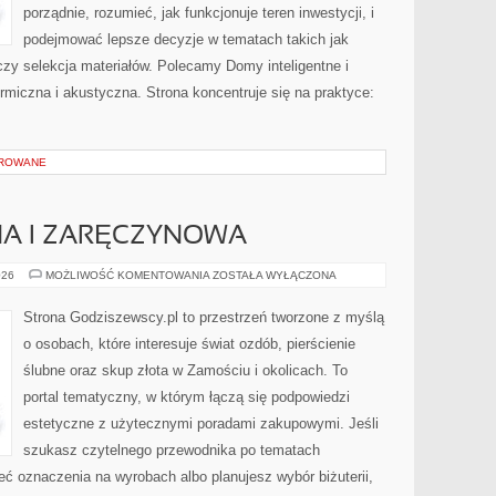
porządnie, rozumieć, jak funkcjonuje teren inwestycji, i
podejmować lepsze decyzje w tematach takich jak
czy selekcja materiałów. Polecamy Domy inteligentne i
rmiczna i akustyczna. Strona koncentruje się na praktyce:
OROWANE
NA I ZARĘCZYNOWA
BIŻUTERIA
026
MOŻLIWOŚĆ KOMENTOWANIA
ZOSTAŁA WYŁĄCZONA
ŚLUBNA
I
ZARĘCZYNOWA
Strona Godziszewscy.pl to przestrzeń tworzone z myślą
o osobach, które interesuje świat ozdób, pierścienie
ślubne oraz skup złota w Zamościu i okolicach. To
portal tematyczny, w którym łączą się podpowiedzi
estetyczne z użytecznymi poradami zakupowymi. Jeśli
szukasz czytelnego przewodnika po tematach
ieć oznaczenia na wyrobach albo planujesz wybór biżuterii,