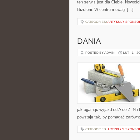
ten serwis jest dla Ciebie. Nowości
Biżuterii. W centrum uwagi […]
CATEGORIES:
ARTYKUŁY SPONS
DANIA
POSTED BY ADMIN
LUT - 1 - 2
jak ogarnąć wyjazd od A do Z. Na
powstają tak, by pomagać zarówno
CATEGORIES:
ARTYKUŁY SPONS