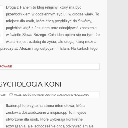
Droga z Panem to blog religijny, który ma być
przewodnikiem w codziennym życiu i w drodze wiary. To
miejsce dla osób, które chcą przybliżyć do Stwórcy,
pogłębiać więź z Jezusem oraz odnajdywać znaczenie
w świetle Słowa Bożego. Cała idea opiera się na tym, że
wiara nie jest ozdobą do życia, ale drogą, którą można
 przeczytać Ateizm i agnostycyzm i Islam. Na kartach tego
OROWANE
SYCHOLOGIA KONI
ZACHOWANIE
 2026
MOŻLIWOŚĆ KOMENTOWANIA
ZOSTAŁA WYŁĄCZONA
I
PSYCHOLOGIA
KONI
Ikarion.pl to przyjazna strona internetowa, która
zestawia doświadczenie z inspiracją. To miejsce
stworzone dla osób, które wybierają konkretne
rozwiązania, ale jednocześnie chcą odkrywać śmiałe