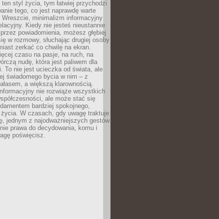
 ten styl życia, tym łatwiej przychodzi
anie tego, co jest naprawdę warte
. Wreszcie, minimalizm informacyjny
lacyjny. Kiedy nie jesteś nieustannie
 przez powiadomienia, możesz głębiej
ię w rozmowy, słuchając drugiej osoby
iast zerkać co chwilę na ekran.
ęcej czasu na pasje, na ruch, na
wórczą nudę, która jest paliwem dla
. To nie jest ucieczka od świata, ale
iej świadomego bycia w nim – z
ałasem, a większą klarownością.
nformacyjny nie rozwiąże wszystkich
spółczesności, ale może stać się
ndamentem bardziej spokojnego,
życia. W czasach, gdy uwagę traktuje
tę, jednym z najodważniejszych gestów
anie prawa do decydowania, komu i
agę poświęcisz.