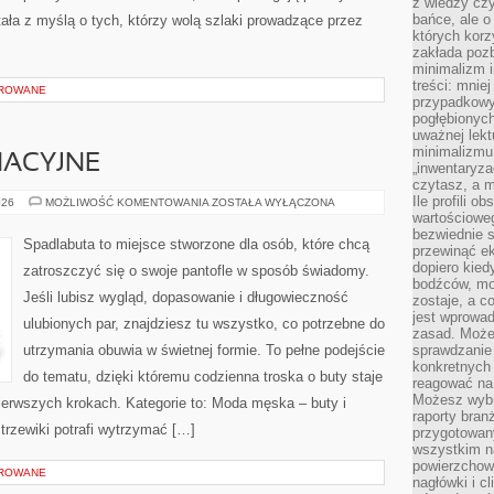
z wiedzy czy
bańce, ale o
ała z myślą o tych, którzy wolą szlaki prowadzące przez
których kor
zakłada pozb
minimalizm i
treści: mniej
OROWANE
przypadkowy
pogłębionych
uważnej lek
minimalizmu 
NACYJNE
„inwentaryzac
czytasz, a m
Ile profili o
PORADY
026
MOŻLIWOŚĆ KOMENTOWANIA
ZOSTAŁA WYŁĄCZONA
PIELĘGNACYJNE
wartościoweg
bezwiednie s
Spadlabuta to miejsce stworzone dla osób, które chcą
przewinąć e
dopiero kie
zatroszczyć się o swoje pantofle w sposób świadomy.
bodźców, mo
Jeśli lubisz wygląd, dopasowanie i długowieczność
zostaje, a 
jest wprowad
ulubionych par, znajdziesz tu wszystko, co potrzebne do
zasad. Może
utrzymania obuwia w świetnej formie. To pełne podejście
sprawdzanie
konkretnych
do tematu, dzięki któremu codzienna troska o buty staje
reagować na
Możesz wybr
 pierwszych krokach. Kategorie to: Moda męska – buty i
raporty bran
trzewiki potrafi wytrzymać […]
przygotowa
wszystkim na
powierzchown
OROWANE
nagłówki i c