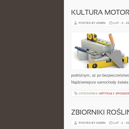
KULTURA MOTOR
POSTED BY ADMIN
LUT - 3 - 2
podróżnym, aż po bezpieczeństwo 
Najdziwniejsze samochody świata i
CATEGORIES:
ARTYKUŁY SPONS
ZBIORNIKI ROŚL
POSTED BY ADMIN
LUT - 2 - 2