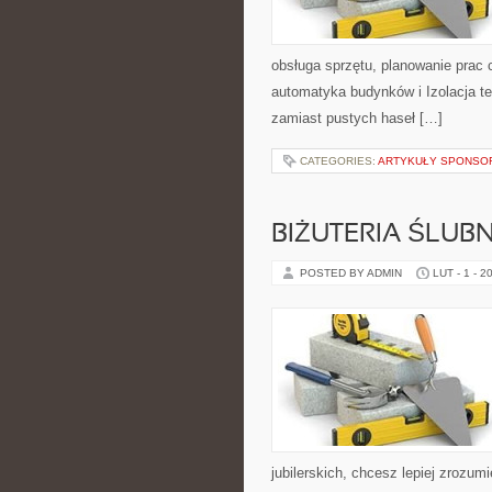
obsługa sprzętu, planowanie prac 
automatyka budynków i Izolacja te
zamiast pustych haseł […]
CATEGORIES:
ARTYKUŁY SPONS
BIŻUTERIA ŚLUB
POSTED BY ADMIN
LUT - 1 - 2
jubilerskich, chcesz lepiej zrozum