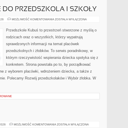
 DO PRZEDSZKOLA I SZKOŁY
PRZYGOTOWANIE
026
MOŻLIWOŚĆ KOMENTOWANIA
ZOSTAŁA WYŁĄCZONA
DO
PRZEDSZKOLA
I
Przedszkole Kubuś to przestrzeń stworzone z myślą o
SZKOŁY
rodzicach oraz o wszystkich, którzy wypatrują
sprawdzonych informacji na temat placówek
przedszkolnych i żłobków. To serwis poradnikowy, w
którym rzeczywistość wspierania dziecka spotyka się z
konkretem. Strona powstała po to, by porządkować
ane z wyborem placówki, wdrożeniem dziecka, a także z
nie. Polecamy Rozwój przedszkolaków i Wybór żłobka. W
OROWANE
JUDAIZM
 2026
MOŻLIWOŚĆ KOMENTOWANIA
ZOSTAŁA WYŁĄCZONA