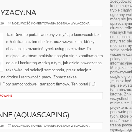
zdecydować,
konsumujesz 
trybie ciągł
YZACYJNA
ogromny wpł
mózg nie je
sprzecznymi
KULTURA
026
MOŻLIWOŚĆ KOMENTOWANIA
ZOSTAŁA WYŁĄCZONA
MOTORYZACYJNA
dłuższą refl
własnych wn
Taxi Drive to portal tworzony z myślą o kierowcach taxi,
emocjonalni
przyjrzeć si
miłośnikach czterech kółek oraz wszystkich, którzy
mechanizmy s
chcą lepiej zrozumieć rynek usług przejazdów. To
sobie bardzi
ważne w cza
miejsce, w którym praktyka spotyka się z zamiłowaniem
polaryzacji
do aut i konkretną wiedzą o tym, jak działa nowoczesna
informacyjn
Mniejsza lic
taksówka: od selekcji samochodu, przez relacje z
porównywania
ciągle cię o
na drodze i rentowność pracy. Zobacz także
„musisz być
 Floty samochodowe i transport firmowy. Ten portal […]
się, że wys
tych obszara
istotne. Zni
OROWANE
wszystkich m
minimalizm i
projektem, a
ponownie prz
INNE (AQUASCAPING)
tych, które 
dodać nowe,
trzeba powta
ZBIORNIKI
026
MOŻLIWOŚĆ KOMENTOWANIA
ZOSTAŁA WYŁĄCZONA
ROŚLINNE
wymaga regul
(AQUASCAPING)