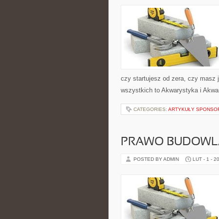
czy startujesz od zera, czy masz 
wszystkich to Akwarystyka i Akwa
CATEGORIES:
ARTYKUŁY SPONS
PRAWO BUDOWLA
POSTED BY ADMIN
LUT - 1 - 2