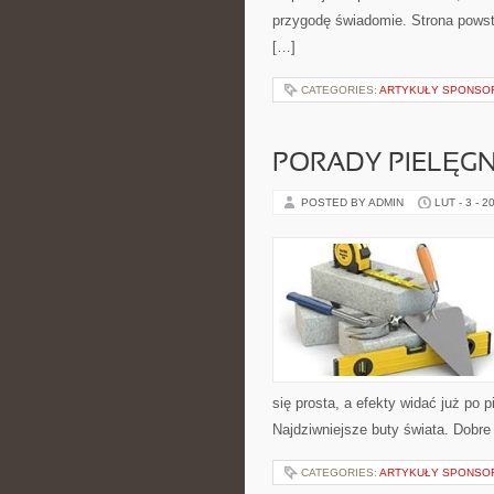
przygodę świadomie. Strona powst
[…]
CATEGORIES:
ARTYKUŁY SPONS
PORADY PIELĘG
POSTED BY ADMIN
LUT - 3 - 2
się prosta, a efekty widać już po
Najdziwniejsze buty świata. Dobre 
CATEGORIES:
ARTYKUŁY SPONS