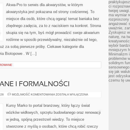
praktykujesz
Akwa-Pro to serwis dla akwarystów, w którym
ci rozpoznaw
twojej uwagi
akwarystyka jest pokazana od strony codziennej. To
ma wymiar re
miejsce dla osób, które chcą ogarąć temat baniaka bez
rozproszony
angażować s
zbędnego zadęcia, za to z naciskiem na konkret. Strona
uważnie, zam
Zyskujesz wi
skupia się na tym, byś mógł prowadzić swoje akwarium
naturę, na t
roślinne w sposób przewidywalny, niezależnie od tego,
kreatywności
wybór bardz
już za sobą pierwsze próby. Ciekawe kategorie dla
mniejszym h
ria Biotopowe . W […]
Minimalizm i
problemów w
solidnym fu
OROWANE
sensownego 
się jak walu
jest odzysk
czemu tę uw
NE I FORMALNOŚCI
PRAWO
026
MOŻLIWOŚĆ KOMENTOWANIA
ZOSTAŁA WYŁĄCZONA
BUDOWLANE
I
FORMALNOŚCI
Kursy Marko to portal branżowy, który łączy świat
wózków widłowych, sprzętu budowlanego oraz renowacji
w jedną, spójną przestrzeń wiedzy. To miejsce
stworzone z myślą o osobach, które chcą robić rzeczy