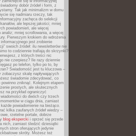
 zamknięcie się w informacyjnej
 świadomy dobór źródeł i form, z
zystamy. Tak jak minimalizm w domu
ycie się nadmiaru rzeczy, tak
nformacyjny zachęca do selekcji
 kanałów, ale lepszej jakości; mniej
ch powiadomień, ale więcej
 analiz; mniej scrollowania, a więcej
tury. Pierwszym krokiem do wdrożenia
informacyjnego jest zrobienie
ji” swoich źródeł: ilu newsletterów nie
imo to codziennie trafiają do skrzynki?
bserwujesz, z których treści nic
o nie czerpiesz? Ile razy dziennie
ięgasz po telefon, tylko po to, by
kran? Świadomość jest tu kluczowa –
dy zobaczysz skalę napływających
żesz świadomie zdecydować, co
co powinno zniknąć. Kolejnym etapem
zenie prostych, ale skutecznych
sz na przykład ograniczyć
 wiadomości do dwóch czy trzech
 momentów w ciągu dnia, zamiast
 każde powiadomienie na bieżąco.
ać kilka zaufanych źródeł wiedzy –
żowe, rzetelne portale, dobrze
ny
blog ekspercki
i oprzeć się przede
 nich, zamiast śledzić dziesiątki
ych stron oferujących jedynie
lickbaitowe skróty. Możesz też