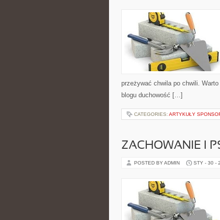
przeżywać chwila po chwili. Warto
blogu duchowość […]
CATEGORIES:
ARTYKUŁY SPONS
ZACHOWANIE I P
POSTED BY ADMIN
STY - 30 -