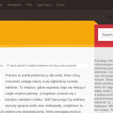
ie
Kategorie
Pisk
Szum
Spis Treści
SUB
Każdego dni
informacjami
PUSTYNIE
026
MOŻLIWOŚĆ KOMENTOWANIA
ZOSTAŁA WYŁĄCZONA
informacyjn
telefonie i k
Vulcans to portal podróżniczy dla osób, które chcą
nas docieraj
historii. Mó
zrozumieć potęgę natury w jej najbardziej surowej
dzień przetw
temu w ciągu
odsłonie. To miejsce, gdzie wyprawa staje się relacją o
wiele osób c
cieple wnętrza planety, a krajobraz zmienia się z
a jednocześn
poinformowa
każdym zakrętem szlaku. Jeśli fascynują Cię wulkany,
odróżnić to,
wyrzuty gorącej wody oraz wodospady, znajdziesz tu
hałasem. Mi
ten chaos. N
także praktyczne doświadczenia, które pomagają przeżyć