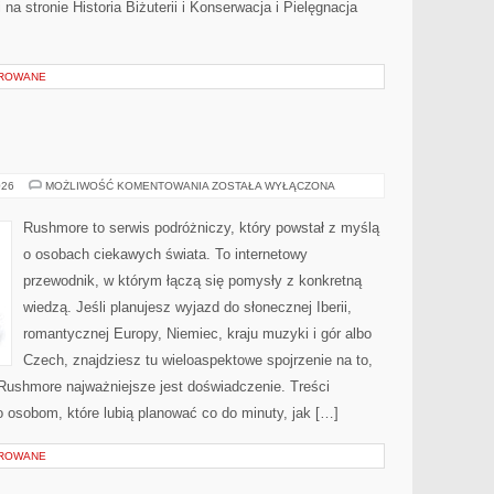
 na stronie Historia Biżuterii i Konserwacja i Pielęgnacja
OROWANE
DANIA
026
MOŻLIWOŚĆ KOMENTOWANIA
ZOSTAŁA WYŁĄCZONA
Rushmore to serwis podróżniczy, który powstał z myślą
o osobach ciekawych świata. To internetowy
przewodnik, w którym łączą się pomysły z konkretną
wiedzą. Jeśli planujesz wyjazd do słonecznej Iberii,
romantycznej Europy, Niemiec, kraju muzyki i gór albo
Czech, znajdziesz tu wieloaspektowe spojrzenie na to,
 Rushmore najważniejsze jest doświadczenie. Treści
 osobom, które lubią planować co do minuty, jak […]
OROWANE