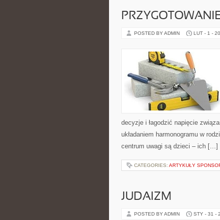
PRZYGOTOWANIE
POSTED BY ADMIN
LUT - 1 - 2
decyzje i łagodzić napięcie związ
układaniem harmonogramu w rodzi
centrum uwagi są dzieci – ich […]
CATEGORIES:
ARTYKUŁY SPONS
JUDAIZM
POSTED BY ADMIN
STY - 31 -