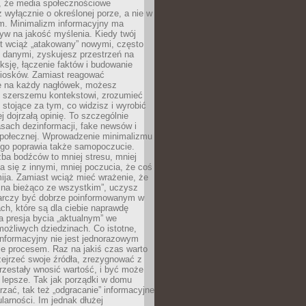
 że media społecznościowe
wyłącznie o określonej porze, a nie w
ym. Minimalizm informacyjny ma
yw na jakość myślenia. Kiedy twój
st wciąż „atakowany” nowymi, często
 danymi, zyskujesz przestrzeń na
eksję, łączenie faktów i budowanie
iosków. Zamiast reagować
e na każdy nagłówek, możesz
ę szerszemu kontekstowi, zrozumieć
tojące za tym, co widzisz i wyrobić
ej dojrzałą opinię. To szczególnie
sach dezinformacji, fake newsów i
 społecznej. Wprowadzenie minimalizmu
ego poprawia także samopoczucie.
zba bodźców to mniej stresu, mniej
 się z innymi, mniej poczucia, że coś
mija. Zamiast wciąż mieć wrażenie, że
 na bieżąco ze wszystkim”, uczysz
tarczy być dobrze poinformowanym w
ch, które są dla ciebie naprawdę
ka presja bycia „aktualnym” we
ożliwych dziedzinach. Co istotne,
nformacyjny nie jest jednorazowym
le procesem. Raz na jakiś czas warto
ejrzeć swoje źródła, zrezygnować z
przestały wnosić wartość, i być może
 lepsze. Tak jak porządki w domu
rzać, tak też „odgracanie” informacyjne
arności. Im jednak dłużej