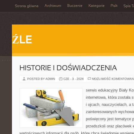
Archiwum
Buczenie
Kategorie
Pisk
Strona główna
Spis T
ŹLE
HISTORIE I DOŚWIADCZENIA
POSTED BY ADMIN
CZE - 3 - 2026
MOŻLIWOŚĆ KOMENTOWAN
serwis edukacyjny Biały Ko
internetowa, która została
i ojcach, nauczycielach, a
zainteresowanych wychowan
poświęcony jest tematyce 
przedszkoli oraz placówek 
wartościowych informacji dla osób, które chcą świadomie wspiera