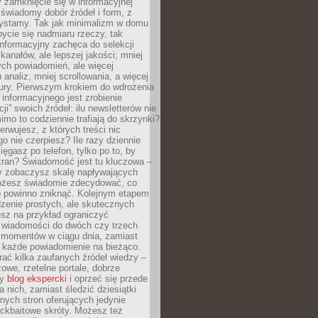
 zamknięcie się w informacyjnej
 świadomy dobór źródeł i form, z
zystamy. Tak jak minimalizm w domu
ycie się nadmiaru rzeczy, tak
nformacyjny zachęca do selekcji
 kanałów, ale lepszej jakości; mniej
ch powiadomień, ale więcej
 analiz; mniej scrollowania, a więcej
tury. Pierwszym krokiem do wdrożenia
informacyjnego jest zrobienie
ji” swoich źródeł: ilu newsletterów nie
imo to codziennie trafiają do skrzynki?
bserwujesz, z których treści nic
o nie czerpiesz? Ile razy dziennie
ięgasz po telefon, tylko po to, by
kran? Świadomość jest tu kluczowa –
dy zobaczysz skalę napływających
żesz świadomie zdecydować, co
co powinno zniknąć. Kolejnym etapem
zenie prostych, ale skutecznych
sz na przykład ograniczyć
 wiadomości do dwóch czy trzech
 momentów w ciągu dnia, zamiast
 każde powiadomienie na bieżąco.
ać kilka zaufanych źródeł wiedzy –
żowe, rzetelne portale, dobrze
ny
blog ekspercki
i oprzeć się przede
 nich, zamiast śledzić dziesiątki
ych stron oferujących jedynie
lickbaitowe skróty. Możesz też