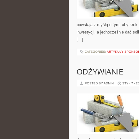
powstają z myślą o tym, aby krok 
inwestycji, a jednocześnie dać so
[…]
CATEGORIES:
ARTYKUŁY SPONS
ODŻYWIANIE
POSTED BY ADMIN
STY - 7 - 2