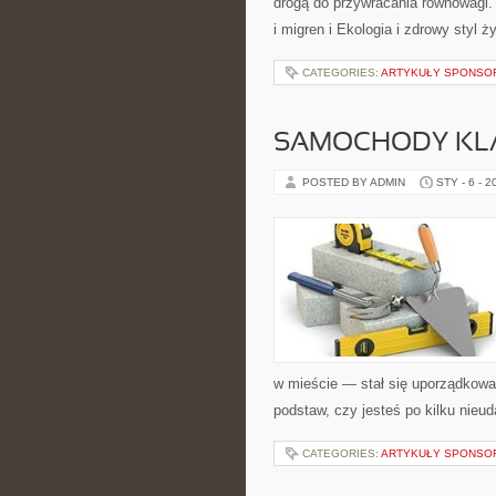
drogą do przywracania równowagi. 
i migren i Ekologia i zdrowy styl ż
CATEGORIES:
ARTYKUŁY SPONS
SAMOCHODY KL
POSTED BY ADMIN
STY - 6 - 2
w mieście — stał się uporządkowa
podstaw, czy jesteś po kilku nieu
CATEGORIES:
ARTYKUŁY SPONS