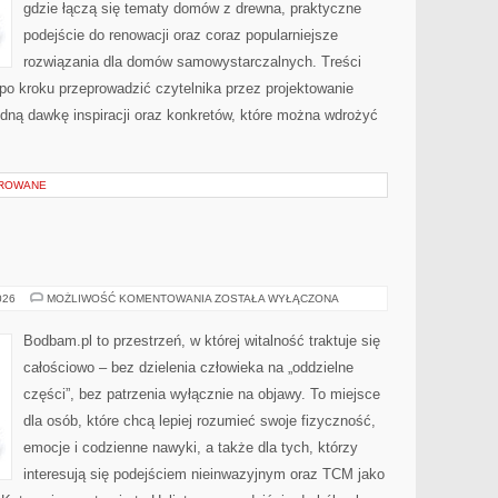
gdzie łączą się tematy domów z drewna, praktyczne
podejście do renowacji oraz coraz popularniejsze
rozwiązania dla domów samowystarczalnych. Treści
po kroku przeprowadzić czytelnika przez projektowanie
lidną dawkę inspiracji oraz konkretów, które można wdrożyć
OROWANE
ODŻYWIANIE
026
MOŻLIWOŚĆ KOMENTOWANIA
ZOSTAŁA WYŁĄCZONA
Bodbam.pl to przestrzeń, w której witalność traktuje się
całościowo – bez dzielenia człowieka na „oddzielne
części”, bez patrzenia wyłącznie na objawy. To miejsce
dla osób, które chcą lepiej rozumieć swoje fizyczność,
emocje i codzienne nawyki, a także dla tych, którzy
interesują się podejściem nieinwazyjnym oraz TCM jako