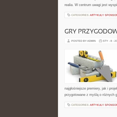
realia. W centrum uwagi jest wysp
CATEGORIES:
ARTYKUŁY SPONS
GRY PRZYGODO
POSTED BY ADMIN
STY - 8 - 2
najgłośniejsze premiery, jak i pro
przygotowane z myślą o różnych g
CATEGORIES:
ARTYKUŁY SPONS