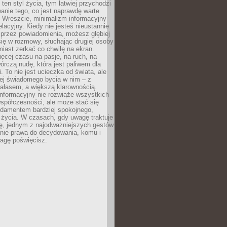
 ten styl życia, tym łatwiej przychodzi
anie tego, co jest naprawdę warte
. Wreszcie, minimalizm informacyjny
lacyjny. Kiedy nie jesteś nieustannie
 przez powiadomienia, możesz głębiej
ię w rozmowy, słuchając drugiej osoby
iast zerkać co chwilę na ekran.
ęcej czasu na pasje, na ruch, na
wórczą nudę, która jest paliwem dla
. To nie jest ucieczka od świata, ale
iej świadomego bycia w nim – z
ałasem, a większą klarownością.
nformacyjny nie rozwiąże wszystkich
spółczesności, ale może stać się
ndamentem bardziej spokojnego,
życia. W czasach, gdy uwagę traktuje
tę, jednym z najodważniejszych gestów
anie prawa do decydowania, komu i
agę poświęcisz.