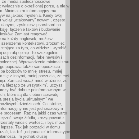
 że media społecznościowe
wyłącznie o określonej porze, a nie w
ym. Minimalizm informacyjny ma
yw na jakość myślenia. Kiedy twój
st wciąż „atakowany” nowymi, często
 danymi, zyskujesz przestrzeń na
eksję, łączenie faktów i budowanie
iosków. Zamiast reagować
e na każdy nagłówek, możesz
ę szerszemu kontekstowi, zrozumieć
tojące za tym, co widzisz i wyrobić
ej dojrzałą opinię. To szczególnie
sach dezinformacji, fake newsów i
 społecznej. Wprowadzenie minimalizmu
ego poprawia także samopoczucie.
zba bodźców to mniej stresu, mniej
 się z innymi, mniej poczucia, że coś
mija. Zamiast wciąż mieć wrażenie, że
 na bieżąco ze wszystkim”, uczysz
tarczy być dobrze poinformowanym w
ch, które są dla ciebie naprawdę
ka presja bycia „aktualnym” we
ożliwych dziedzinach. Co istotne,
nformacyjny nie jest jednorazowym
le procesem. Raz na jakiś czas warto
ejrzeć swoje źródła, zrezygnować z
przestały wnosić wartość, i być może
 lepsze. Tak jak porządki w domu
rzać, tak też „odgracanie” informacyjne
arności. Im jednak dłużej