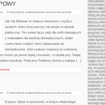
zdecydować,
UPOWY
konsumujesz 
trybie ciągł
ogromny wpł
PORADNIK
026
MOŻLIWOŚĆ KOMENTOWANIA
ZOSTAŁA WYŁĄCZONA
ZAKUPOWY
mózg nie je
sprzecznymi
Jak Się Malować to miejsce stworzone z myślą o
dłuższą refl
własnych wn
osobach, które chcą nauczyć się wizażu w sposób
emocjonalni
praktyczny. Ten serwis łączy rady dla osób startujących
przyjrzeć si
mechanizmy s
z materiałami dla bardziej doświadczonych, dzięki
sobie bardzi
ważne w cza
czemu łatwo znaleźć treści dopasowane do
polaryzacji
doświadczenia. Jeśli szukasz inspiracji na codzienny
informacyjn
Mniejsza lic
lbo chcesz po prostu lepiej zrozumieć, co działa przy Twojej
porównywania
czytelne instrukcje. Polecamy Problemy skórne a makijaż […]
ciągle cię o
„musisz być
się, że wys
OROWANE
tych obszara
istotne. Zni
wszystkich m
minimalizm i
projektem, a
ponownie prz
tych, które 
NEUROLOGIA
026
MOŻLIWOŚĆ KOMENTOWANIA
ZOSTAŁA WYŁĄCZONA
dodać nowe,
trzeba powta
Express Optyk to przestrzeń, w którym oftalmologia
wymaga regul