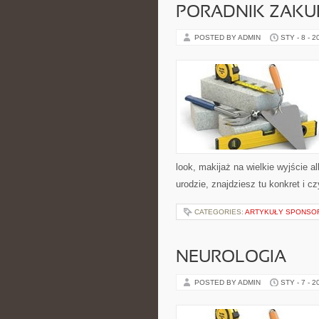
PORADNIK ZAK
POSTED BY ADMIN
STY - 8 - 2
look, makijaż na wielkie wyjście a
urodzie, znajdziesz tu konkret i 
CATEGORIES:
ARTYKUŁY SPONS
NEUROLOGIA
POSTED BY ADMIN
STY - 7 - 2