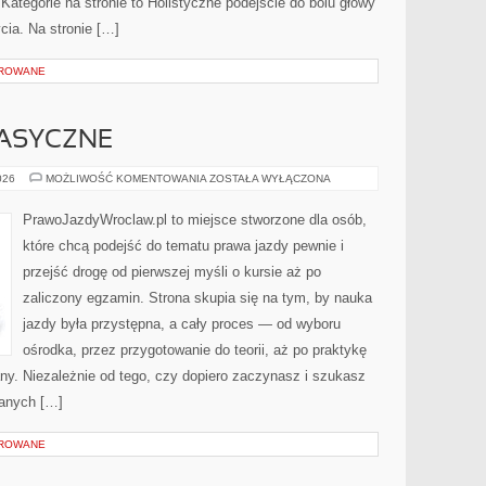
Kategorie na stronie to Holistyczne podejście do bólu głowy
ycia. Na stronie […]
OROWANE
ASYCZNE
SAMOCHODY
026
MOŻLIWOŚĆ KOMENTOWANIA
ZOSTAŁA WYŁĄCZONA
KLASYCZNE
PrawoJazdyWroclaw.pl to miejsce stworzone dla osób,
które chcą podejść do tematu prawa jazdy pewnie i
przejść drogę od pierwszej myśli o kursie aż po
zaliczony egzamin. Strona skupia się na tym, by nauka
jazdy była przystępna, a cały proces — od wyboru
ośrodka, przez przygotowanie do teorii, aż po praktykę
ny. Niezależnie od tego, czy dopiero zaczynasz i szukasz
danych […]
OROWANE