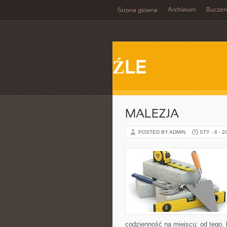
Archiwum
Buczen
Strona główna
ŹLE
MALEZJA
POSTED BY ADMIN
STY - 8 - 2
codzienność na miejscu: od tego, k