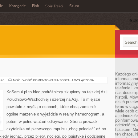
ie
Kategorie
Pisk
Szum
Spis Treści
SUB
Każdego dni
informacjami
MALEZJA
026
MOŻLIWOŚĆ KOMENTOWANIA
ZOSTAŁA WYŁĄCZONA
informacyjn
telefonie i k
KoSamui.pl to blog podróżniczy skupiony na tajskiej Azji
nas docieraj
historii. Mó
Południowo-Wschodniej i szerzej na Azji. To miejsce
dzień przetw
temu w ciągu
powstało z myślą o osobach, które chcą zamienić
wiele osób c
ogólne marzenie o wyjeździe w realny harmonogram, a
a jednocześn
poinformowa
potem w pełne wrażeń odkrywanie. Strona prowadzi
odróżnić to,
czytelnika od pierwszego impulsu „chcę polecieć” aż po
hałasem. Mi
ten chaos. N
iedy jechać, przez bilety, noclegi, po logistykę i codzienne