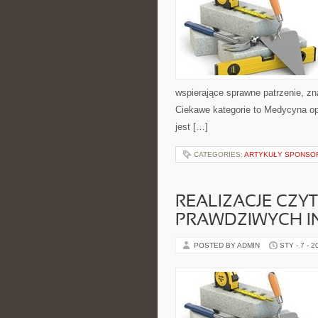
wspierające sprawne patrzenie, zn
Ciekawe kategorie to Medycyna op
jest […]
CATEGORIES:
ARTYKUŁY SPONS
REALIZACJE CZYT
PRAWDZIWYCH I
POSTED BY ADMIN
STY - 7 - 2