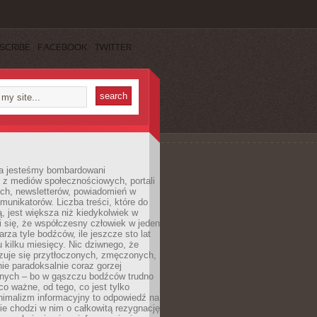
SCRIBE
FACEBOOK
TWITTER
a jesteśmy bombardowani
 z mediów społecznościowych, portali
ych, newsletterów, powiadomień w
omunikatorów. Liczba treści, które do
ą, jest większa niż kiedykolwiek w
wi się, że współczesny człowiek w jeden
arza tyle bodźców, ile jeszcze sto lat
 kilku miesięcy. Nic dziwnego, że
zuje się przytłoczonych, zmęczonych,
ie paradoksalnie coraz gorzej
nych – bo w gąszczu bodźców trudno
 co ważne, od tego, co jest tylko
nimalizm informacyjny to odpowiedź na
ie chodzi w nim o całkowitą rezygnację