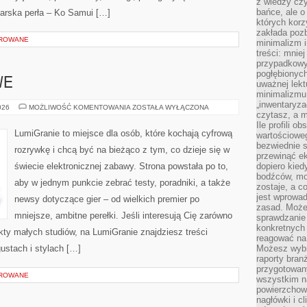
z wiedzy czy
bańce, ale o
iarska perła – Ko Samui […]
których kor
zakłada pozb
OROWANE
minimalizm i
treści: mniej
przypadkowy
pogłębionych
WE
uważnej lek
minimalizmu 
„inwentaryzac
GRY
026
MOŻLIWOŚĆ KOMENTOWANIA
ZOSTAŁA WYŁĄCZONA
czytasz, a m
PRZYGODOWE
Ile profili o
LumiGranie to miejsce dla osób, które kochają cyfrową
wartościoweg
bezwiednie s
rozrywkę i chcą być na bieżąco z tym, co dzieje się w
przewinąć e
świecie elektronicznej zabawy. Strona powstała po to,
dopiero kie
bodźców, mo
aby w jednym punkcie zebrać testy, poradniki, a także
zostaje, a 
jest wprowad
newsy dotyczące gier – od wielkich premier po
zasad. Może
mniejsze, ambitne perełki. Jeśli interesują Cię zarówno
sprawdzanie
konkretnych
jekty małych studiów, na LumiGranie znajdziesz treści
reagować na
ustach i stylach […]
Możesz wybr
raporty bran
przygotowa
OROWANE
wszystkim na
powierzchown
nagłówki i c