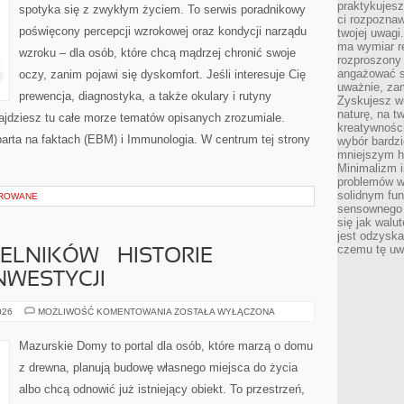
praktykujesz
spotyka się z zwykłym życiem. To serwis poradnikowy
ci rozpoznaw
poświęcony percepcji wzrokowej oraz kondycji narządu
twojej uwagi
ma wymiar re
wzroku – dla osób, które chcą mądrzej chronić swoje
rozproszony
angażować s
oczy, zanim pojawi się dyskomfort. Jeśli interesuje Cię
uważnie, zam
prewencja, diagnostyka, a także okulary i rutyny
Zyskujesz wi
naturę, na t
ajdziesz tu całe morze tematów opisanych zrozumiale.
kreatywności
arta na faktach (EBM) i Immunologia. W centrum tej strony
wybór bardz
mniejszym h
Minimalizm i
problemów w
solidnym fu
OROWANE
sensownego 
się jak walu
jest odzysk
czemu tę uw
ELNIKÓW – HISTORIE
NWESTYCJI
REALIZACJE
026
MOŻLIWOŚĆ KOMENTOWANIA
ZOSTAŁA WYŁĄCZONA
CZYTELNIKÓW
–
HISTORIE
Mazurskie Domy to portal dla osób, które marzą o domu
PRAWDZIWYCH
INWESTYCJI
z drewna, planują budowę własnego miejsca do życia
albo chcą odnowić już istniejący obiekt. To przestrzeń,